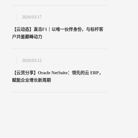
2026/03/17
【云动态】直击F1｜以唯一伙伴身份，与标杆客
户共鉴巅峰动力
2026/03/12
【云货分享】Oracle NetSuite：领先的云 ERP，
赋能企业增长新周期