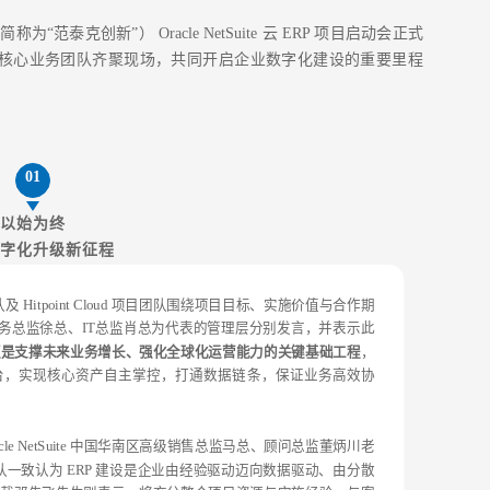
范泰克创新”） Oracle NetSuite 云 ERP 项目启动会正式
int Cloud 核心业务团队齐聚现场，共同开启企业数字化建设的重要里程
01
以始为终
字化升级新征程
团队及 Hitpoint Cloud 项目团队围绕项目目标、实施价值与合作期
务总监徐总、IT总监肖总为代表的管理层分别发言，并表示此
更是支撑未来业务增长、强化全球化运营能力的关键基础工程
，
台，实现核心资产自主掌控，打通数据链条，保证业务高效协
Oracle NetSuite 中国华南区高级销售总监马总、顾问总监董炳川老
te 团队一致认为 ERP 建设是企业由经验驱动迈向数据驱动、由分散