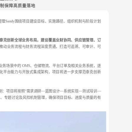
制保障高质量落地
d 项目经理Sandy围绕项目建设目标、实施路径、组织机制与阶段计划
泰克创新全球业务布局，建设覆盖业财协同、供应链管理、订
推动业务流程与财务流程深度贯通，打造可追溯、可审计、可
务场景中的 OMS、仓储物流、平台订单及相关业务系统，逐
化平台能力与开放式集成架构，项目将进一步支撑范泰克创新
制：项目将按照“需求调研—蓝图设计—系统实现—测试培训—
会、专题讨论及风险机制管理，确保项目目标、进度与质量的有