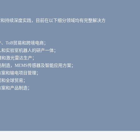
域的探索和持续深度实践，目前在以下细分领域均有完整解决方
、ToB贸易和跨境电商；
人和实验室机器人的研产一体；
理和激光雷达生产；
品制造，MEMS传感器及智能应用方案；
方案和输电项目管理；
案和全球贸易；
方案和产品制造；
24小时热线
400-033-9909
申请试用
立即申请