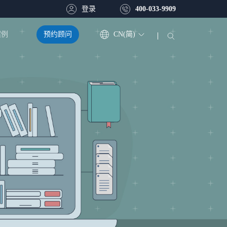
登录
400-033-9909
预约顾问
CN(简)
案例