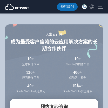
预约顾问
天生云计算
成为最受客户信赖的云应用解决方案的长
期合作伙伴
10+
10+
全球合作伙伴
Netsuite的插件产品
130+
400+
顾问开发团队
成功客户案例
40+
15年+
Oracle NetSuite认证顾问
Oracle NetSuite实施经验
预约演示/咨询