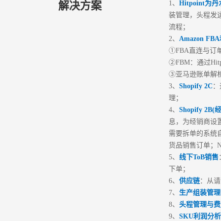
解决方案
1、
Hitpoin
装管理，头程发
流程；
2、
Amazon FB
①FBA直连与订单
②FBM：通过H
③亚马逊账单解
3、
Shopify 2C
：
理；
4、
Shopify 2
息，为经销商设
需要拆单的系统
货品销售订单；N
5、
线下ToB销售
下单；
6、
供应链
：从请
7、
生产组装管理
8、
头程管理与费
9、
SKU利润分