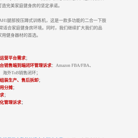
打造完美家庭健身房的坚定承诺。
开发了AH1腿部按压蹲式训练机，这是一款多功能的二合一下肢
非常适合家庭健身房环境。同时，我们继续扩大我们的品
家用健身器材的首选。
运营平台需求
；
台销售端到端闭环管理诉求
：Amazon FBA/FBA、
/ToC；海外ToB销售闭环；
组装生产、售后拆卸
；
用分摊
；
求
；
化管理诉求
；
24小时热线
400-033-9909