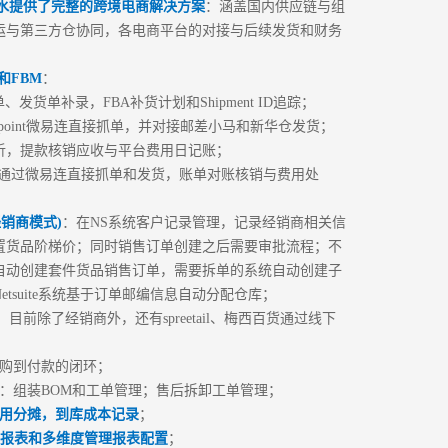
t为丹水提供了完整的跨境电商解决方案
：涵盖国内供应链与组
运与第三方仓协同，各电商平台的对接与后续发货和财务
申请试用
A和FBM
：
立即申请
、发货单补录，FBA补货计划和Shipment ID追踪；
itpoint微易连直接抓单，并对接邮差小马和新华仓发货；
析，提款核销应收与平台费用日记账；
通过微易连直接抓单和发货，账单对账核销与费用处
B(经销商模式)
：在NS系统客户记录管理，记录经销商相关信
置货品阶梯价；同时销售订单创建之后需要审批流程；不
自动创建套件货品销售订单，需要拆单的系统自动创建子
etsuite系统基于订单邮编信息自动分配仓库；
：目前除了经销商外，还有spreetail、梅西百货通过线下
购到付款的闭环；
：组装BOM和工单管理；售后拆卸工单管理；
用分摊，到库成本记录
；
析报表和多维度管理报表配置
；