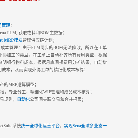
司管理
：
24小时热线
ena PLM, 获取物料和BOM主数据；
400-033-9909
int MRP模块
管理供应链计划；
单成本管理：由于PLM同步的BOM无法修改，所以在工单
外协加工的类型，在工单上自动补齐所有费用类型，根据
单明细行物料成本，根据月底间接费用分摊结果，自动增
申请试用
用成本，从而实现外协工单的精细化成本核算；
立即申请
产的MRP运算模型；
对接，专业分工，精细化WIP管理和成品成本核算；
交易规则，
自动化
公司间关联交易和合并报表；
etSuite系统
统一全球化运营平台
，
实现Sena全球多业态一