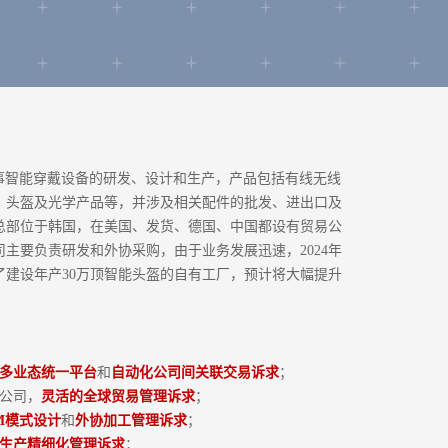
从事智能穿戴设备的研发、设计和生产，产品包括有线无线
、头盔及光学产品等，并涉及相关配件的批发、进出口及
总部位于韩国，在美国、发货、德国、中国都设有贸易公
主要负责研发和外协采购，由于业务发展迅速，2024年
了建设年产30万顶智能头盔的自有工厂，预计将大幅提升
多业态统一平台
和
自动化公司间关联交易诉求
；
易公司，
灵活的全球贸易管理诉求
；
M模式设计
和
外协加工管理诉求
；
生产精细化管理诉求
；