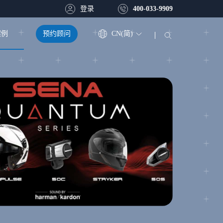
登录
400-033-9909
预约顾问
CN(简)
案例