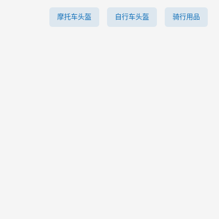
摩托车头盔
自行车头盔
骑行用品