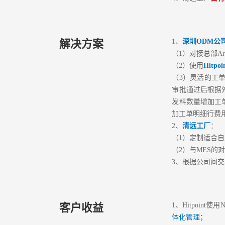
解决方案
1、
深圳ODM公
（1）对接总部Ar
（2）使用
Hitpo
（3）灵活的工
审批通过后根据
发料数量增加工
加工单明细行费
2、
清远工厂
：
（1）定制适合自
（2）与MES的
3、根据公司间
客户收益
1、Hitpoint使用N
体化管理；