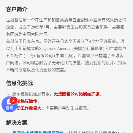
客户简介
世嘉智尼是一个在生产和销售高质量五金配件方面拥有悠久历史的
企业，成立于2005年7月，主要销售工业和家具五金配件，主要服
务区域为中国大陆地区。
总部位于日本东京。另外还在日本全国设立了4个地区办事处。通
过几十年前成立的Sugatsune America (美国加利福尼亚) 和世嘉智尼
五金配件 (上海) 有限公司 (中国上海)，世嘉智尼已构建了全球客
户网络。公司理念融合了无与伦比的质量、独到创新的设计、持续
不断的改进以及认真细致的态度。
信息化挑战
1、原系统提供信息有限，
无法随着公司拓展而扩张
；
2
2、
无法远程操作
；
3、
手动工作量巨大
：需要用户手动生成报表。
解决方案