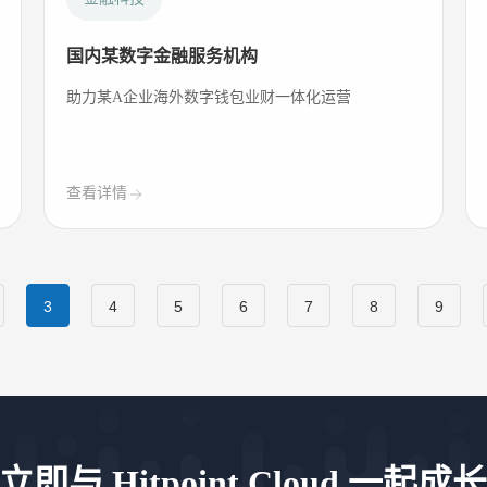
国内某数字金融服务机构
助力某A企业海外数字钱包业财一体化运营
查看详情
3
4
5
6
7
8
9
立即与 Hitpoint Cloud 一起成