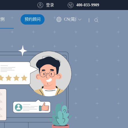
登录
400-033-9909
预约顾问
CN(简)
案例