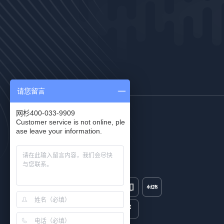
请您留言
网杉400-033-9909
Customer service is not online, ple
ase leave your information.