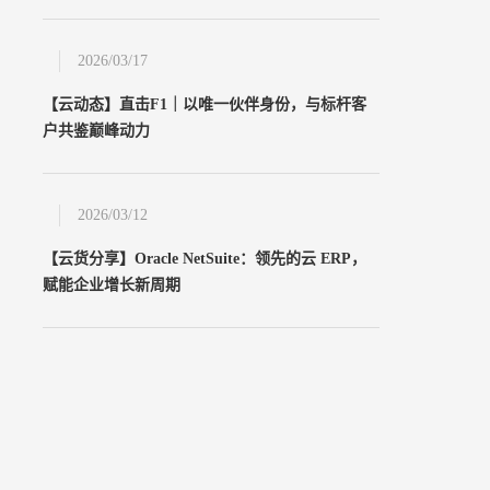
2026/03/17
【云动态】直击F1｜以唯一伙伴身份，与标杆客
户共鉴巅峰动力
2026/03/12
【云货分享】Oracle NetSuite：领先的云 ERP，
赋能企业增长新周期