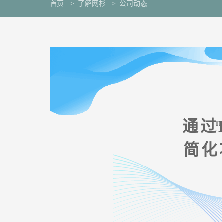
首页
了解网杉
公司动态
通过
H
简化