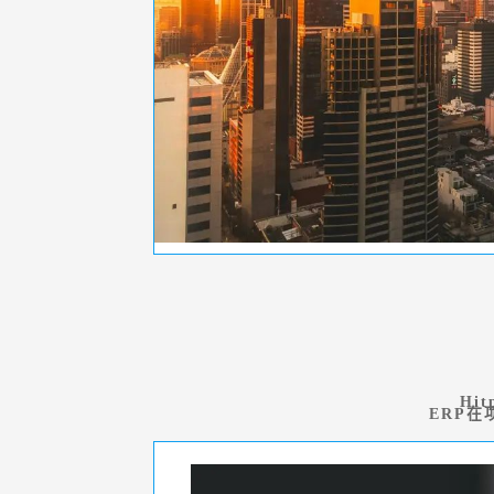
Hit
ERP