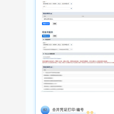
02
合并凭证打印/编号