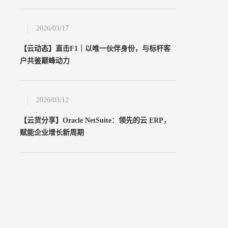
2026/03/17
【云动态】直击F1｜以唯一伙伴身份，与标杆客
户共鉴巅峰动力
2026/03/12
【云货分享】Oracle NetSuite：领先的云 ERP，
赋能企业增长新周期